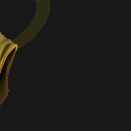
LES LAMES DU CARDINAL #04 – Le Bal
de Cinq Mars
3 août 2026