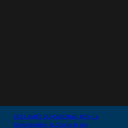
HORREUR LIMINALE – CAMP
COLDWATER – LIVE STREAM
29 juillet 2026
LES LAMES DU CARDINAL #03- Le
Commandant, le Comte et son