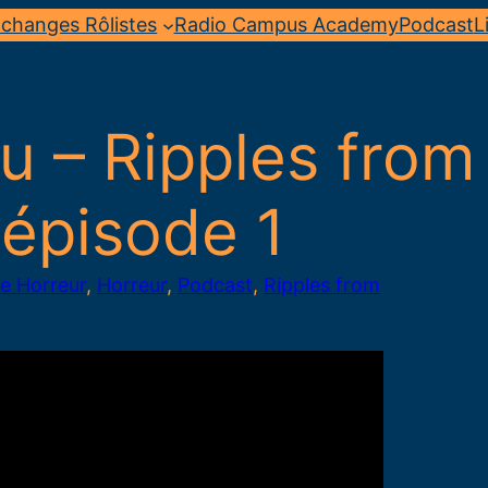
changes Rôlistes
Radio Campus Academy
Podcast
L
u – Ripples from
épisode 1
 Horreur
, 
Horreur
, 
Podcast
, 
Ripples from