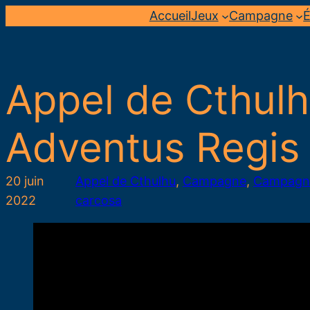
Aller
Accueil
Jeux
Campagne
É
au
contenu
Appel de Cthulh
Adventus Regis 
20 juin
Appel de Cthulhu
, 
Campagne
, 
Campagne
2022
carcosa