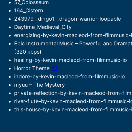
57_Colosseum
164_Cistern
243979__dingo1__dragon-warrior-loopable
Daytime_Medieval_City
energizing-by-kevin-macleod-from-filmmusic-
Epic Instrumental Music – Powerful and Dramat
(320 kbps)
healing-by-kevin-macleod-from-filmmusic-io
Horror Theme
#3
indore-by-kevin-macleod-from-filmmusic-io
myuu – The Mystery
private-reflection-by-kevin-macleod-from-film
river-flute-by-kevin-macleod-from-filmmusic-i
this-house-by-kevin-macleod-from-filmmusic-