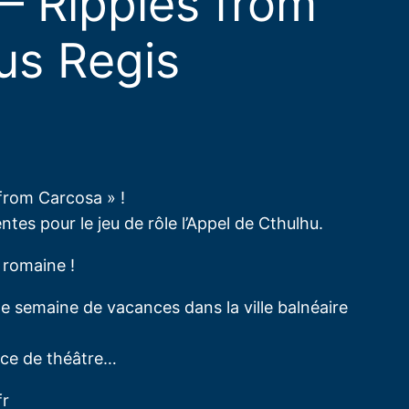
– Ripples from
us Regis
from Carcosa » !
es pour le jeu de rôle l’Appel de Cthulhu.
 romaine !
e semaine de vacances dans la ville balnéaire
èce de théâtre…
fr