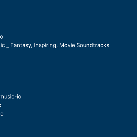
io
ic _ Fantasy, Inspiring, Movie Soundtracks
music-io
o
io