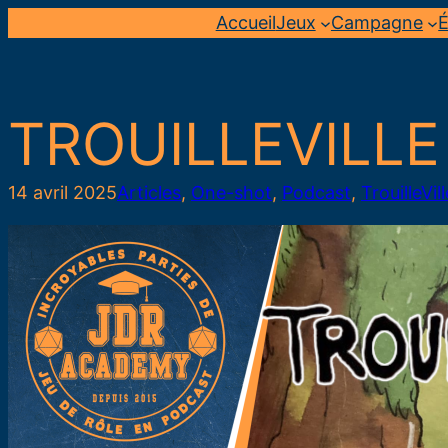
Aller
Accueil
Jeux
Campagne
É
au
contenu
TROUILLEVILLE 
14 avril 2025
Articles
, 
One-shot
, 
Podcast
, 
TrouilleVill