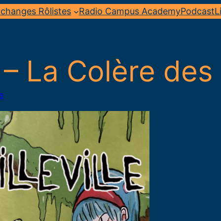
changes Rôlistes
Radio Campus Academy
Podcast
L
– La Colère des
e