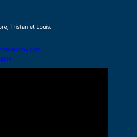
e, Tristan et Louis.
dracademy.com
demy