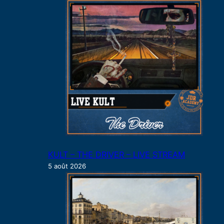
h
e
r
KULT – THE DRIVER – LIVE STREAM
5 août 2026