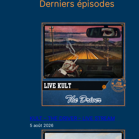
Derniers épisodes
e
r
c
h
e
r
KULT – THE DRIVER – LIVE STREAM
5 août 2026