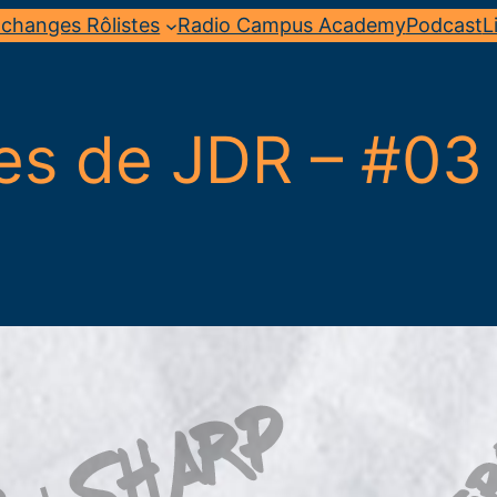
changes Rôlistes
Radio Campus Academy
Podcast
L
es de JDR – #03