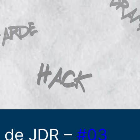
 de JDR –
#03