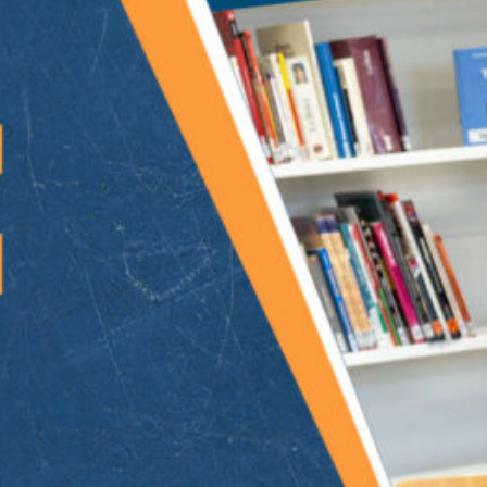
HORREUR LIMINALE – CAMP
COLDWATER – LIVE STREAM
29 juillet 2026
LES LAMES DU CARDINAL #03- Le
Commandant, le Comte et son