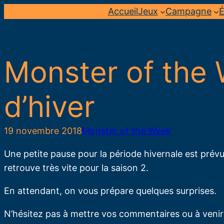
Aller
Accueil
Jeux
Campagne
É
au
contenu
Monster of the 
d’hiver
19 novembre 2018
Monster of the Week
Une petite pause pour la période hivernale est prév
retrouve très vite pour la saison 2.
En attendant, on vous prépare quelques surprises.
N’hésitez pas à mettre vos commentaires ou à venir