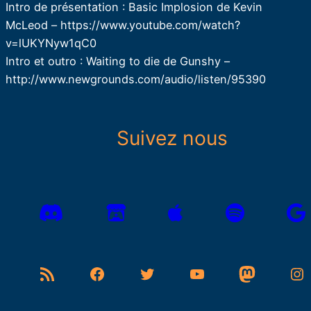
Intro de présentation : Basic Implosion de Kevin
McLeod – https://www.youtube.com/watch?
v=lUKYNyw1qC0
Intro et outro : Waiting to die de Gunshy –
http://www.newgrounds.com/audio/listen/95390
Suivez nous
Flux RSS
Facebook
Twitter
YouTube
Mastodon
Instagram