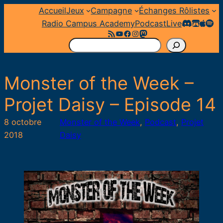
Aller
Accueil
Jeux
Campagne
Échanges Rôlistes
au
Radio Campus Academy
Podcast
Live
Flux RSS
YouTube
Facebook
Instagram
Mastodon
contenu
R
e
c
Monster of the Week –
h
e
Projet Daisy – Episode 14
r
c
8 octobre
Monster of the Week
, 
Podcast
, 
Projet
h
2018
Daisy
e
r