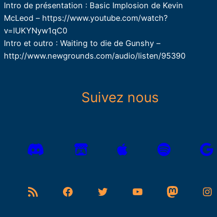
Intro de présentation : Basic Implosion de Kevin
McLeod – https://www.youtube.com/watch?
v=lUKYNyw1qC0
Intro et outro : Waiting to die de Gunshy –
http://www.newgrounds.com/audio/listen/95390
Suivez nous
Flux RSS
Facebook
Twitter
YouTube
Mastodon
Instagram