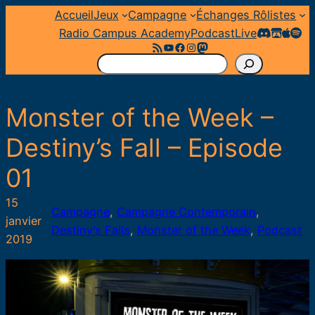
Aller
Accueil
Jeux
Campagne
Échanges Rôlistes
au
Radio Campus Academy
Podcast
Live
Flux RSS
YouTube
Facebook
Instagram
Mastodon
contenu
R
e
c
Monster of the Week –
h
e
Destiny’s Fall – Episode
r
01
c
h
15
e
Campagne
, 
Campagne Contemporain
, 
janvier
r
Destiny’s Falls
, 
Monster of the Week
, 
Podcast
2019