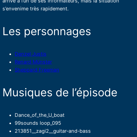
arrivé à l’un de ses informateurs, mais la situation
s’envenime très rapidement.
Les personnages
Denzel Justis
Renard Münster
Sheppard Freeman
Musiques de l’épisode
Dance_of_the_U_boat
99sounds loop_095
213851__zagi2__guitar-and-bass