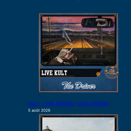
r
c
h
e
r
KULT – THE DRIVER – LIVE STREAM
5 août 2026