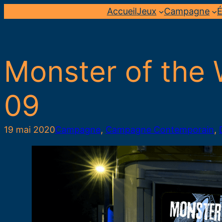
Aller
Accueil
Jeux
Campagne
É
au
contenu
Monster of the 
09
19 mai 2020
Campagne
, 
Campagne Contemporain
, 