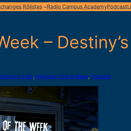
changes Rôlistes
Radio Campus Academy
Podcast
L
Week – Destiny’s 
Destiny’s Falls
, 
Monster of the Week
, 
Podcast