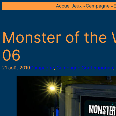
Aller
Accueil
Jeux
Campagne
É
au
contenu
Monster of the 
06
21 août 2019
Campagne
, 
Campagne Contemporain
, 