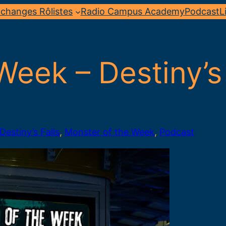
changes Rôlistes
Radio Campus Academy
Podcast
L
Week – Destiny’s 
Destiny’s Falls
, 
Monster of the Week
, 
Podcast