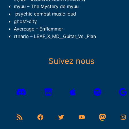
myuu – The Mystery de myuu
psychic combat music loud
ghost-city
Avercage – Enflammer
rtnario – LEAF_X_MD__Guitar_Vs._Pian
Suivez nous
Flux RSS
Facebook
Twitter
YouTube
Mastodon
Instagram