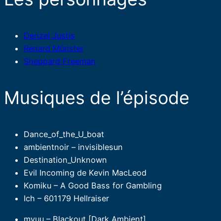
Denzel Justis
Renard Münster
Sheppard Freeman
Musiques de l’épisode
Dance_of_the_U_boat
ambientnoir – invisiblesun
Destination_Unknown
Evil Incoming de Kevin MacLeod
Komiku – A Good Bass for Gambling
Ich – 601179 Hellraiser
myuu – Blackout [Dark Ambient]