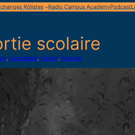
changes Rôlistes
Radio Campus Academy
Podcast
L
rtie scolaire
ain
, 
Inclassable
, 
Libreté
, 
Podcast