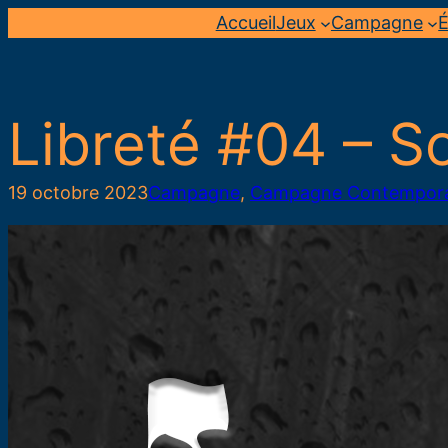
Aller
Accueil
Jeux
Campagne
É
au
contenu
Libreté #04 – So
19 octobre 2023
Campagne
, 
Campagne Contempor