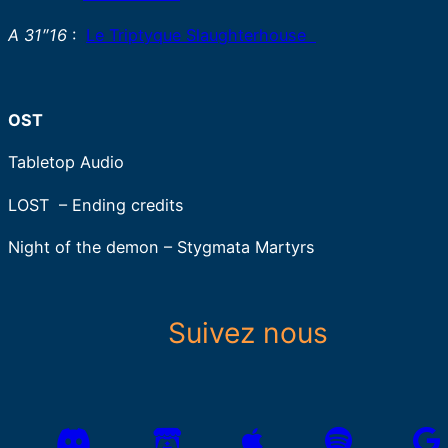
A 31″16
:
Le Triptyque Slaughterhouse
OST
Tabletop Audio
LOST – Ending credits
Night of the demon – Stygmata Martyrs
Suivez nous