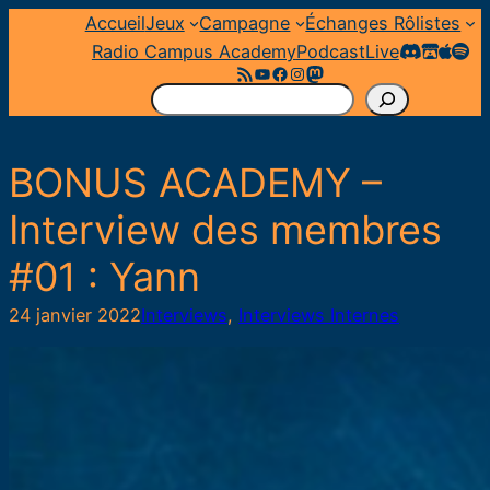
Aller
Accueil
Jeux
Campagne
Échanges Rôlistes
au
Radio Campus Academy
Podcast
Live
Flux RSS
YouTube
Facebook
Instagram
Mastodon
contenu
R
e
c
BONUS ACADEMY –
h
e
Interview des membres
r
#01 : Yann
c
h
24 janvier 2022
Interviews
, 
Interviews Internes
e
r