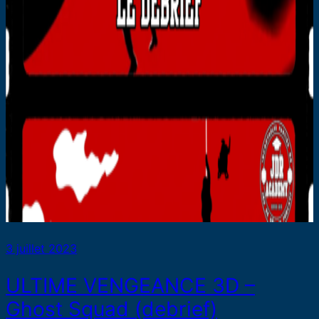
3 juillet 2023
ULTIME VENGEANCE 3D –
Ghost Squad (debrief)