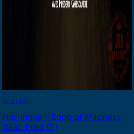
10 juin 2024
Horrifique – Song of Madness
(feat. Fred G.)