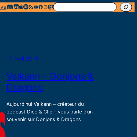
R
Flux RSS
YouTube
Facebook
Instagram
Mastodon
ive
e
c
h
e
r
c
17 avril 2019
h
Valkann – Donjons &
e
r
Dragons
Aujourd’hui Valkann – créateur du
podcast Dice & Clic – vous parle d’un
souvenir sur Donjons & Dragons