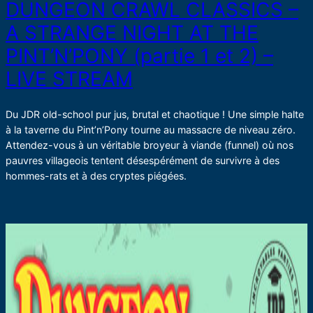
DUNGEON CRAWL CLASSICS –
A STRANGE NIGHT AT THE
PINT’N’PONY (partie 1 et 2) –
LIVE STREAM
Du JDR old-school pur jus, brutal et chaotique ! Une simple halte
à la taverne du Pint’n’Pony tourne au massacre de niveau zéro.
Attendez-vous à un véritable broyeur à viande (funnel) où nos
pauvres villageois tentent désespérément de survivre à des
hommes-rats et à des cryptes piégées.