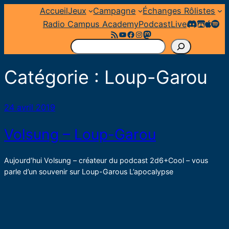
Aller
Accueil
Jeux
Campagne
Échanges Rôlistes
au
Radio Campus Academy
Podcast
Live
Flux RSS
YouTube
Facebook
Instagram
Mastodon
contenu
R
e
Catégorie :
Loup-Garou
c
h
e
24 avril 2019
r
c
Volsung – Loup-Garou
h
e
Aujourd’hui Volsung – créateur du podcast 2d6+Cool – vous
r
parle d’un souvenir sur Loup-Garous L’apocalypse