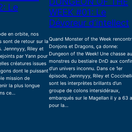
DUNGEON OF THE
: Le
WEEK #01: Le
Dévoreur d’intellect
ode en orbite, nos
Quand Monster of the Week rencontr
s sont de retour sur la
Donjons et Dragons, ça donne:
. Jennnyyy, Riley et
Dungeon of the Week! Une chasse a
rejoints par Yann pour
monstres du bestiaire DnD aux confi
lles créatures issues
d’un univers inconnu. Dans ce 1er
gons dont le puissant
épisode, Jennnyyy, Riley et Coccinell
le mission de
sont les interprètes brillants d’un
nir la plus longue
groupe de colons intersidéraux,
ans ce…
embarqués sur le Magellan il y a 63 
pour la…