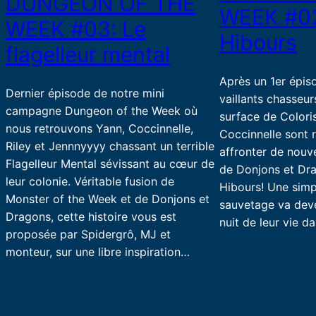
DUNGEON OF THE
WEEK #02
WEEK #03: Le
Hibours
flagelleur mental
Après un 1er épis
Dernier épisode de notre mini
vaillants chasseur
campagne Dungeon of the Week où
surface de Coloris
nous retrouvons Yann, Coccinnelle,
Coccinnelle sont 
Riley et Jennnyyyy chassant un terrible
affronter de nouve
Flagelleur Mental sévissant au cœur de
de Donjons et Dra
leur colonie. Véritable fusion de
Hibours! Une simp
Monster of the Week et de Donjons et
sauvetage va deve
Dragons, cette histoire vous est
nuit de leur vie d
proposée par Spidergrô, MJ et
monteur, sur une libre inspiration…